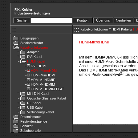
F.K. Kobler
Industrievertretungen
Suche
Kontakt
Über uns
Neuheiten
D
Kabelkonfektionen
//
HDMI Kabel
//
HD
Baugruppen
HDMI-MicroHDMI
Steckverbinder
Kabelkonfektionen
Adapter
DVI Kabel
Mit dem HDMIADMM6 6-Fuss High S
HDMI Kabel
mit einer HDMI-Micro-Schnittstell
Anschluss angeschlossen werden.
DVI-HDMI
Das HDMI/HDMI Micro-Kabel verfue
HDMI-MicroHDMI
um die Peak-KonnektivitÃ¤t zu gew
HDMI-MiniHDMI
HDMIM- HDMIF
HDMIM-HDMIM
HDMIM-HDMIM-FLAT
Mini DIN Kabel
Optische Glasfaser Kabel
RF Kabel
USB Kabel
Verbindungskabel
Potentiometer
Festwiderstaende
Schalter
Zubehoerteile