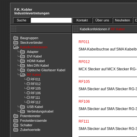
F.K. Kobler
Industrievertretungen
Suche
Kontakt
Über uns
Neuheiten
D
Kabelkonfektionen
//
RF Kabel
Baugruppen
RF011
Steckverbinder
Kabelkonfektionen
SMA Kabelbuchse auf SMA Kabelb
Adapter
DVI Kabel
HDMI Kabel
RF012
Mini DIN Kabel
MCX Stecker auf MCX Stecker RG
Optische Glasfaser Kabel
RF Kabel
RF011
RF105
RF012
RF105
SMA Stecker auf SMA Stecker RG-
RF106
RF111
RF106
RF112
USB Kabel
SMA Stecker auf SMA Stecker RG-
Verbindungskabel
Potentiometer
Festwiderstaende
RF111
Schalter
SMA Stecker auf SMA Stecker RG-
Zubehoerteile