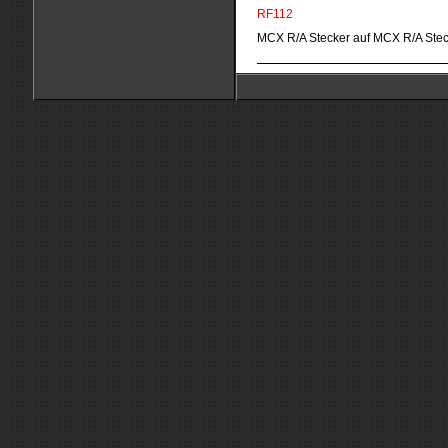
RF112
MCX R/A Stecker auf MCX R/A Ste