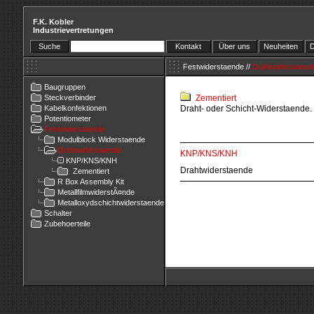
F.K. Kobler
Industrievertretungen
Suche
Kontakt
Über uns
Neuheiten
D
Festwiderstaende
//
Drahtwiderstaend
Baugruppen
Steckverbinder
Zementiert
Kabelkonfektionen
Draht- oder Schicht-Widerstaende
Potentiometer
Festwiderstaende
Modulblock Widerstaende
Drahtwiderstaende
KNP/KNS/KNH
KNP/KNS/KNH
Drahtwiderstaende
Zementiert
R Box Assembly Kit
MetallfilmwiderstÃ¤nde
Metalloxydschichtwiderstaende
Schalter
Zubehoerteile